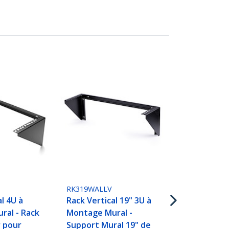
WALLMOUNT
Support Mur
RK319WALLV
Panneau de
l 4U à
Rack Vertical 19" 3U à
4U 19" à Cha
ral - Rack
Montage Mural -
Rack Mural -
r pour
Support Mural 19" de