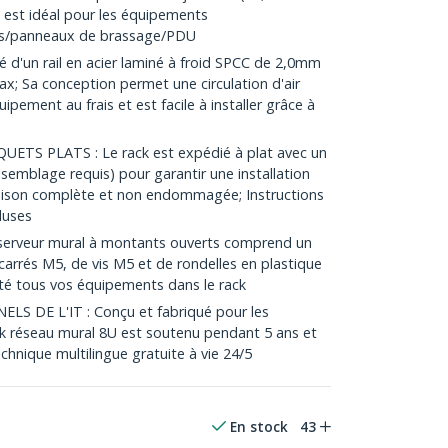
 est idéal pour les équipements
hs/panneaux de brassage/PDU
 d'un rail en acier laminé à froid SPCC de 2,0mm
x; Sa conception permet une circulation d'air
ipement au frais et est facile à installer grâce à
ETS PLATS : Le rack est expédié à plat avec un
ssemblage requis) pour garantir une installation
raison complète et non endommagée; Instructions
luses
serveur mural à montants ouverts comprend un
arrés M5, de vis M5 et de rondelles en plastique
té tous vos équipements dans le rack
S DE L'IT : Conçu et fabriqué pour les
ack réseau mural 8U est soutenu pendant 5 ans et
chnique multilingue gratuite à vie 24/5
En stock
43