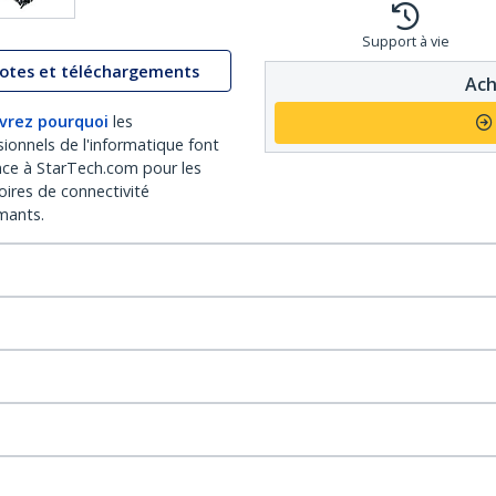
Support à vie
lotes et téléchargements
Ach
vrez pourquoi
les
sionnels de l'informatique font
nce à StarTech.com pour les
oires de connectivité
mants.