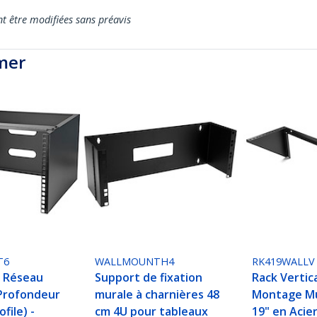
nt être modifiées sans préavis
mer
T6
WALLMOUNTH4
RK419WALLV
 Réseau
Support de fixation
Rack Vertica
 Profondeur
murale à charnières 48
Montage Mu
file) -
cm 4U pour tableaux
19" en Acie