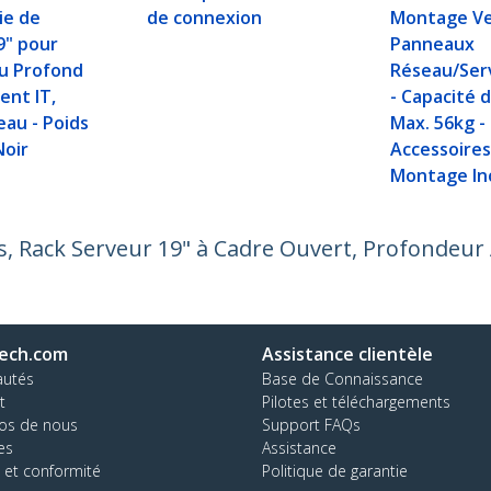
ie de
de connexion
Montage Ve
9" pour
Panneaux
u Profond
Réseau/Ser
ent IT,
- Capacité 
eau - Poids
Max. 56kg -
Noir
Accessoires
Montage Inc
, Rack Serveur 19" à Cadre Ouvert, Profondeur 
ech.com
Assistance clientèle
autés
Base de Connaissance
t
Pilotes et téléchargements
os de nous
Support FAQs
es
Assistance
 et conformité
Politique de garantie