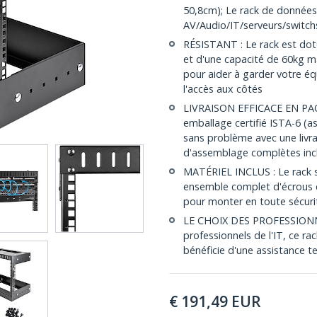
50,8cm); Le rack de données
AV/Audio/IT/serveurs/switc
RÉSISTANT : Le rack est doté
et d'une capacité de 60kg ma
pour aider à garder votre équ
l'accès aux côtés
LIVRAISON EFFICACE EN PAQU
emballage certifié ISTA-6 (a
sans problème avec une liv
d'assemblage complètes inc
MATÉRIEL INCLUS : Le rack 
ensemble complet d'écrous c
pour monter en toute sécuri
LE CHOIX DES PROFESSIONNEL
professionnels de l'IT, ce r
bénéficie d'une assistance te
€
191,49
EUR