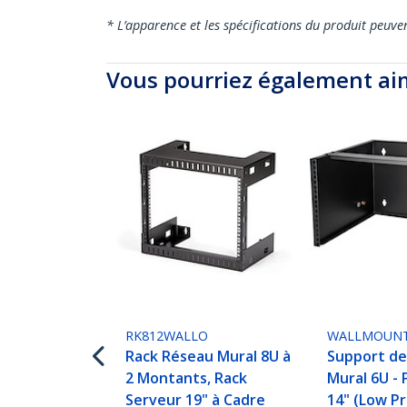
* L’apparence et les spécifications du produit peuve
Vous pourriez également ai
RK812WALLO
WALLMOUN
Rack Réseau Mural 8U à
Support de
2 Montants, Rack
Mural 6U -
Serveur 19" à Cadre
14" (Low Pro