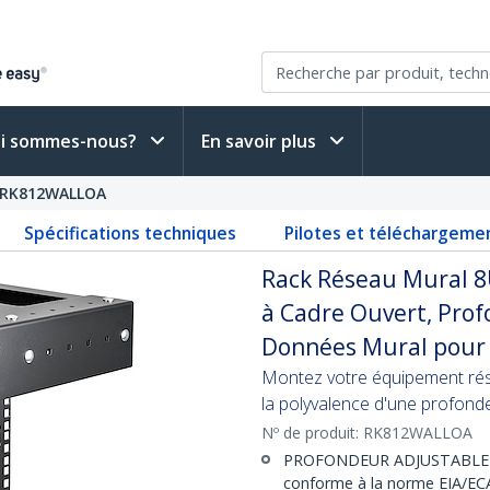
i sommes-nous?
En savoir plus
RK812WALLOA
Spécifications techniques
Pilotes et téléchargeme
Rack Réseau Mural 8
à Cadre Ouvert, Prof
Données Mural pour 
Montez votre équipement rés
la polyvalence d'une profonde
Nº de produit:
RK812WALLOA
PROFONDEUR ADJUSTABLE : C
conforme à la norme EIA/ECA