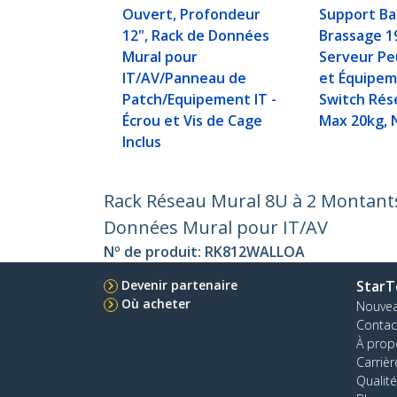
Ouvert, Profondeur
Support Ba
12", Rack de Données
Brassage 1
Mural pour
Serveur Pe
IT/AV/Panneau de
et Équipem
Patch/Equipement IT -
Switch Rés
Écrou et Vis de Cage
Max 20kg, 
Inclus
Rack Réseau Mural 8U à 2 Montants
Données Mural pour IT/AV
Nº de produit:
RK812WALLOA
Devenir partenaire
StarT
Où acheter
Nouve
Contac
À prop
Carrièr
Qualité