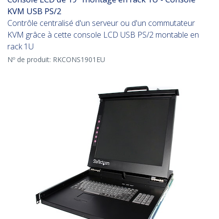
KVM USB PS/2
Contrôle centralisé d'un serveur ou d'un commutateur
KVM grâce à cette console LCD USB PS/2 montable en
rack 1U
Nº de produit:
RKCONS1901EU