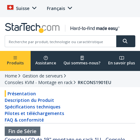
Suisse
Français
Produits
Assistance
Qui sommes-nous?
En savoir plus
Home
Gestion de serveurs
Consoles KVM - Montage en rack
RKCONS1901EU
Présentation
Description du Produit
Spécifications techniques
Pilotes et téléchargements
FAQ & conformité
Fin de Série
Console LCD de 19" montage en rack 1U - Console