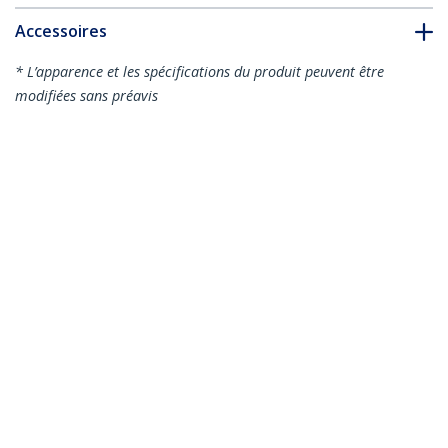
Accessoires
* L’apparence et les spécifications du produit peuvent être
modifiées sans préavis
Vous pourriez également aimer
HB31C3A1CPD3
Hub USB-C à 4 Ports
(10Gbps) avec 3x
HB31C2A1CGB