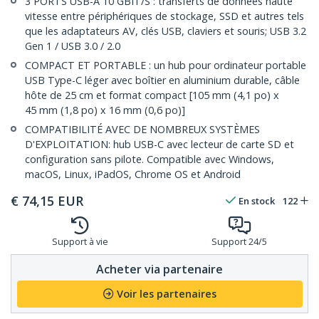
3 PORTS USB-A 10 GBIT/S : transferts de données haute
vitesse entre périphériques de stockage, SSD et autres tels
que les adaptateurs AV, clés USB, claviers et souris; USB 3.2
Gen 1 / USB 3.0 / 2.0
COMPACT ET PORTABLE : un hub pour ordinateur portable
USB Type-C léger avec boîtier en aluminium durable, câble
hôte de 25 cm et format compact [105 mm (4,1 po) x
45 mm (1,8 po) x 16 mm (0,6 po)]
COMPATIBILITÉ AVEC DE NOMBREUX SYSTÈMES
D'EXPLOITATION: hub USB-C avec lecteur de carte SD et
configuration sans pilote. Compatible avec Windows,
macOS, Linux, iPadOS, Chrome OS et Android
€
74,15
EUR
En stock
122
Support à vie
Support 24/5
Acheter via partenaire
Voir les partenaires