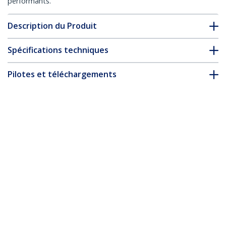
performants.
Description du Produit
Spécifications techniques
Pilotes et téléchargements
FAQ & conformité
Accessoires
* L’apparence et les spécifications du produit peuvent être
modifiées sans préavis
Vous pourriez également aimer