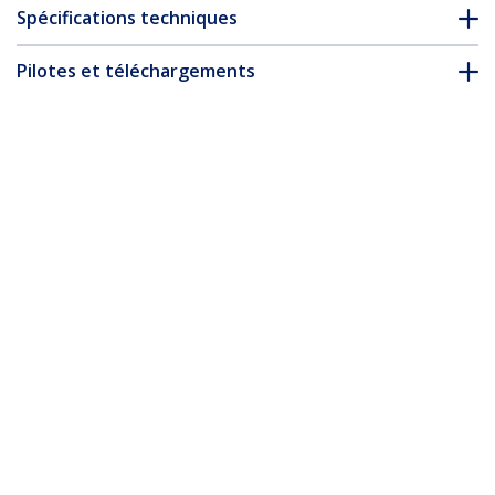
Spécifications techniques
Pilotes et téléchargements
FAQ & conformité
Accessoires
* L’apparence et les spécifications du produit peuvent être
modifiées sans préavis
Vous pourriez également aimer