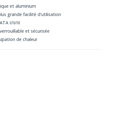
ique et aluminium
us grande facilité d'utilisation
TA I/II/III
errouillable et sécurisée
sipation de chaleur