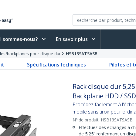
i sommes-nous?
En savoir plus
les/backplanes pour disque dur
HSB13SATSASB
it
Spécifications techniques
Pilotes et 
Rack disque dur 5,25
Backplane HDD / SSD 
Procédez facilement à l'écha
mobile sans tiroir pour ordi
Nº de produit:
HSB13SATSASB
Effectuez des échanges à cha
de 5,25" renfermant un disq