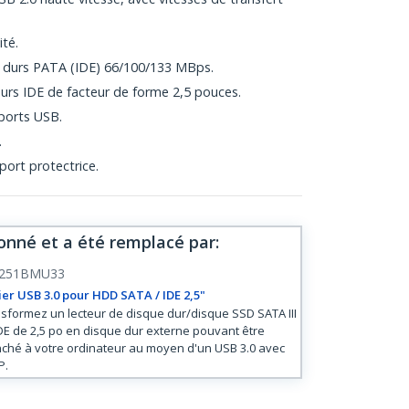
ité.
s durs PATA (IDE) 66/100/133 MBps.
durs IDE de facteur de forme 2,5 pouces.
 ports USB.
.
port protectrice.
onné et a été remplacé par
:
251BMU33
ier USB 3.0 pour HDD SATA / IDE 2,5"
sformez un lecteur de disque dur/disque SSD SATA III
DE de 2,5 po en disque dur externe pouvant être
ché à votre ordinateur au moyen d'un USB 3.0 avec
P.