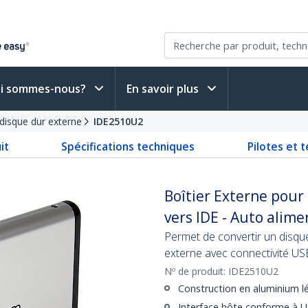
i sommes-nous?
En savoir plus
 disque dur externe
IDE2510U2
it
Spécifications techniques
Pilotes et 
Boîtier Externe pour 
vers IDE - Auto alim
Permet de convertir un disqu
externe avec connectivité US
Nº de produit:
IDE2510U2
Construction en aluminium lé
Interface hôte conforme à US