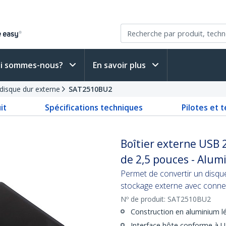
i sommes-nous?
En savoir plus
 disque dur externe
SAT2510BU2
it
Spécifications techniques
Pilotes et 
Boîtier externe USB 
de 2,5 pouces - Alum
Permet de convertir un disqu
stockage externe avec connec
Nº de produit:
SAT2510BU2
Construction en aluminium lé
Interface hôte conforme à US