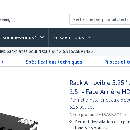
i sommes-nous?
En savoir plus
les/backplanes pour disque dur
SATSASBAY425
it
Spécifications techniques
Pilotes et 
Rack Amovible 5.25"
2.5" - Face Arrière H
Permet d’installer quatre di
5,25 pouces
Nº de produit:
SATSASBAY425
Permet l’installation d’au p
baie 5,25 pouces.