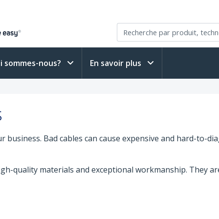
i sommes-nous?
En savoir plus
s
our business. Bad cables can cause expensive and hard-to-di
high-quality materials and exceptional workmanship. They a