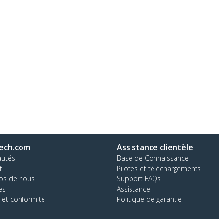
ech.com
Assistance clientèle
autés
Base de Connaissance
t
Pilotes et téléchargements
os de nous
Support FAQs
es
Assistance
 et conformité
Politique de garantie