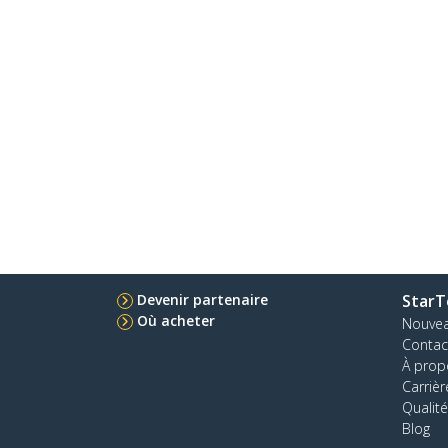
Devenir partenaire
StarT
Où acheter
Nouve
Contac
À prop
Carrièr
Qualité
Blog