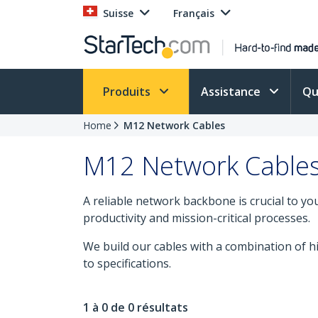
Suisse
Français
Produits
Assistance
Qu
Home
M12 Network Cables
M12 Network Cable
A reliable network backbone is crucial to y
productivity and mission-critical processes.
We build our cables with a combination of 
to specifications.
1 à 0 de 0 résultats