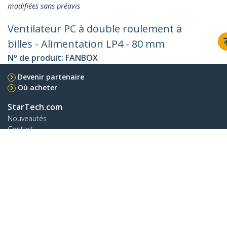
modifiées sans préavis
Ventilateur PC à double roulement à
billes - Alimentation LP4 - 80 mm
Nº de produit:
FANBOX
Devenir partenaire
Où acheter
StarTech.com
Nouveautés
Contact
À propos de nous
Carrières
Qualité et conformité
Blog
Assistance clientèle
Base de Connaissance
Pilotes et téléchargements
Support FAQs