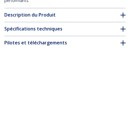
performants.
Description du Produit
Spécifications techniques
Pilotes et téléchargements
FAQ & conformité
* L’apparence et les spécifications du produit peuvent être
modifiées sans préavis
Antivol pour Ordinateur Portable
Compatible Slot Noble Wedge ®, Câble
de Verrouillage de 1,5m, Sécurité Antivol
pour PC Portable, Câble en Acier
Résistant aux Coupures, Serrure à Clé