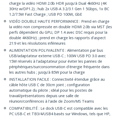
charge la vidéo HDMI 2.0b HDR jusqu'à Dual 4k60Hz (4K
30Hz w/DP1.2) ; hub 2x USB-A 3.2/3.1 Gen 1 5Gbps, 1x BC
1.2/7.5W Fast Charge ; USB PD 100W, GbE
VIDÉO DOUBLE HAUTE PERFORMANCE : Prend en charge
la vidéo non compressée en double HDMI 2.0b via MST (les
perfs dépendent du GPU, DP 1.4 avec DSC requis pour la
double 4K60Hz) ; prend en charge les rapports d'aspect
21:9 et les résolutions inférieures
ALIMENTATION POLYVALENTE : Alimentation par bus
USB/adaptateur externe USB-C ; 100W USB PD 3.0 avec
15W réservés à l'adaptateur pour éviter les pannes de
périphériques/surconsommation d'énergie fréquente dans
les autres hubs ; jusqu'à 85W pour la charge
INSTALLATION FACILE : Connectivité étendue grâce au
câble hôte USB C de 30cm joint ; configuration
automatique du pilote ; idéal pour les postes de
travail/présentations depuis une salle de
réunion/conférences à l'aide de Zoom/MS Teams
COMPATIBILITÉ : Le dock USB-C est compatible avec les
PC USB-C et TB3/4/USB4 basés sur Windows, tels que HP,