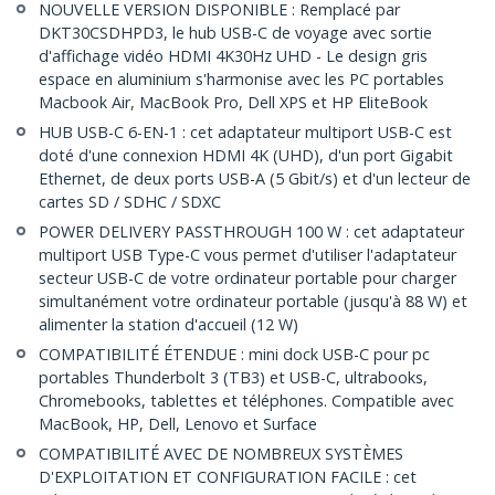
NOUVELLE VERSION DISPONIBLE : Remplacé par
DKT30CSDHPD3, le hub USB-C de voyage avec sortie
d'affichage vidéo HDMI 4K30Hz UHD - Le design gris
espace en aluminium s'harmonise avec les PC portables
Macbook Air, MacBook Pro, Dell XPS et HP EliteBook
HUB USB-C 6-EN-1 : cet adaptateur multiport USB-C est
doté d'une connexion HDMI 4K (UHD), d'un port Gigabit
Ethernet, de deux ports USB-A (5 Gbit/s) et d'un lecteur de
cartes SD / SDHC / SDXC
POWER DELIVERY PASSTHROUGH 100 W : cet adaptateur
multiport USB Type-C vous permet d'utiliser l'adaptateur
secteur USB-C de votre ordinateur portable pour charger
simultanément votre ordinateur portable (jusqu'à 88 W) et
alimenter la station d'accueil (12 W)
COMPATIBILITÉ ÉTENDUE : mini dock USB-C pour pc
portables Thunderbolt 3 (TB3) et USB-C, ultrabooks,
Chromebooks, tablettes et téléphones. Compatible avec
MacBook, HP, Dell, Lenovo et Surface
COMPATIBILITÉ AVEC DE NOMBREUX SYSTÈMES
D'EXPLOITATION ET CONFIGURATION FACILE : cet