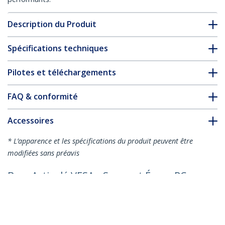
Description du Produit
Spécifications techniques
Pilotes et téléchargements
FAQ & conformité
Accessoires
* L’apparence et les spécifications du produit peuvent être
modifiées sans préavis
Bras Articulé VESA - Support Écran PC
32 pouces et Ordinateur Portable
(4,5kg) - Pied Écran PC, Montage
Réglable pour Ordinateur Portable -