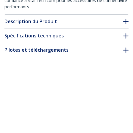
confiance à StarTech.com pour les accessoires de connectivité
performants.
Description du Produit
Spécifications techniques
Pilotes et téléchargements
FAQ & conformité
Accessoires
* L’apparence et les spécifications du produit peuvent être
modifiées sans préavis
Vous pourriez également aimer