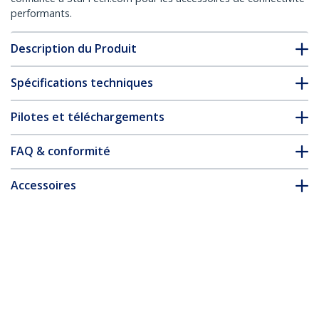
performants.
Description du Produit
Spécifications techniques
Pilotes et téléchargements
FAQ & conformité
Accessoires
* L’apparence et les spécifications du produit peuvent être
modifiées sans préavis
Support pour kiosque d'affichage
numérique - Noir - Orentation portrait
Nº de produit:
DSIGNAGESTND