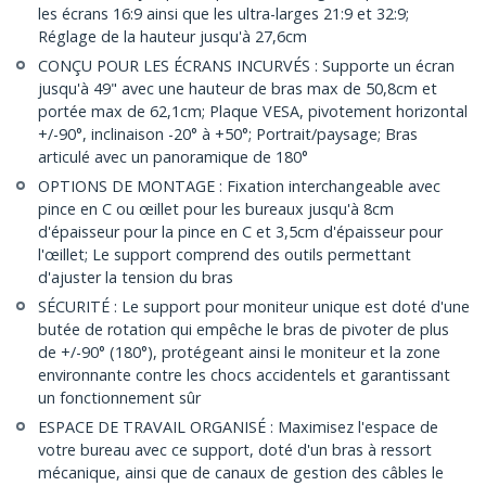
les écrans 16:9 ainsi que les ultra-larges 21:9 et 32:9;
Réglage de la hauteur jusqu'à 27,6cm
CONÇU POUR LES ÉCRANS INCURVÉS : Supporte un écran
jusqu'à 49" avec une hauteur de bras max de 50,8cm et
portée max de 62,1cm; Plaque VESA, pivotement horizontal
+/-90°, inclinaison -20° à +50°; Portrait/paysage; Bras
articulé avec un panoramique de 180°
OPTIONS DE MONTAGE : Fixation interchangeable avec
pince en C ou œillet pour les bureaux jusqu'à 8cm
d'épaisseur pour la pince en C et 3,5cm d'épaisseur pour
l'œillet; Le support comprend des outils permettant
d'ajuster la tension du bras
SÉCURITÉ : Le support pour moniteur unique est doté d'une
butée de rotation qui empêche le bras de pivoter de plus
de +/-90° (180°), protégeant ainsi le moniteur et la zone
environnante contre les chocs accidentels et garantissant
un fonctionnement sûr
ESPACE DE TRAVAIL ORGANISÉ : Maximisez l'espace de
votre bureau avec ce support, doté d'un bras à ressort
mécanique, ainsi que de canaux de gestion des câbles le