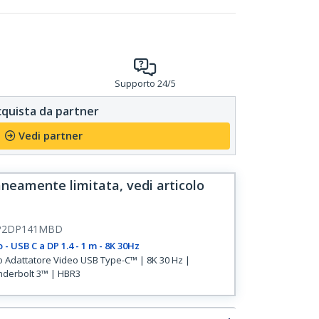
Supporto 24/5
quista da partner
Vedi partner
neamente limitata, vedi articolo
P2DP141MBD
 - USB C a DP 1.4 - 1 m - 8K 30Hz
 Adattatore Video USB Type-C™ | 8K 30 Hz |
derbolt 3™ | HBR3