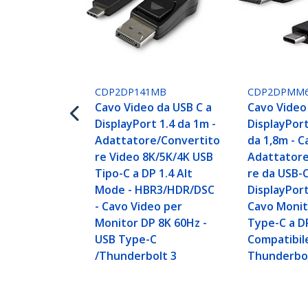
CDP2DP141MB
CDP2DPMM
Cavo Video da USB C a
Cavo Video
DisplayPort 1.4 da 1m -
DisplayPort
Adattatore/Convertito
da 1,8m - C
re Video 8K/5K/4K USB
Adattatore
Tipo-C a DP 1.4 Alt
re da USB-C
Mode - HBR3/HDR/DSC
DisplayPort
- Cavo Video per
Cavo Monit
Monitor DP 8K 60Hz -
Type-C a D
USB Type-C
Compatibil
/Thunderbolt 3
Thunderbol