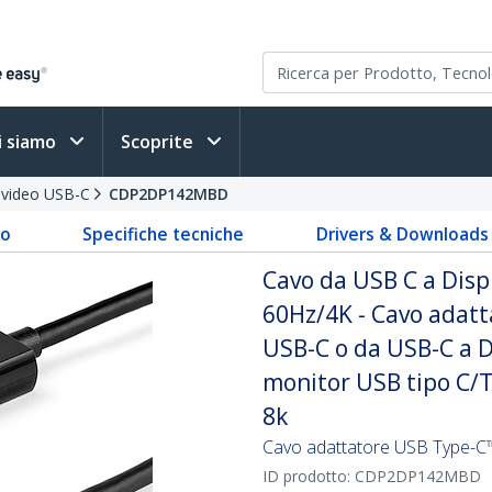
i siamo
Scoprite
i video USB-C
CDP2DP142MBD
to
Specifiche tecniche
Drivers & Downloads
Cavo da USB C a Disp
60Hz/4K - Cavo adatt
USB-C o da USB-C a 
monitor USB tipo C/T
8k
Cavo adattatore USB Type-C
ID prodotto:
CDP2DP142MBD