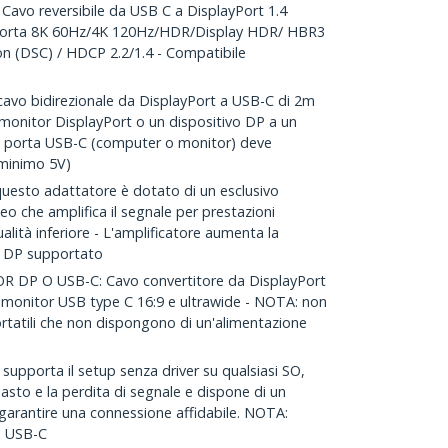
vo reversibile da USB C a DisplayPort 1.4
orta 8K 60Hz/4K 120Hz/HDR/Display HDR/ HBR3
n (DSC) / HDCP 2.2/1.4 - Compatibile
vo bidirezionale da DisplayPort a USB-C di 2m
 monitor DisplayPort o un dispositivo DP a un
a porta USB-C (computer o monitor) deve
(minimo 5V)
sto adattatore è dotato di un esclusivo
eo che amplifica il segnale per prestazioni
ualità inferiore - L'amplificatore aumenta la
o DP supportato
DP O USB-C: Cavo convertitore da DisplayPort
monitor USB type C 16:9 e ultrawide - NOTA: non
rtatili che non dispongono di un'alimentazione
porta il setup senza driver su qualsiasi SO,
uasto e la perdita di segnale e dispone di un
garantire una connessione affidabile. NOTA:
e USB-C