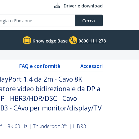
Driver e download
Cerca
Knowledge Base
0800 111 278
FAQ e conformità
Accessori
layPort 1.4 da 2m - Cavo 8K
atore video bidirezionale da DP a
DP - HBR3/HDR/DSC - Cavo
B3 - CAvo per monitor/display/TV
™ | 8K 60 Hz | Thunderbolt 3™ | HBR3