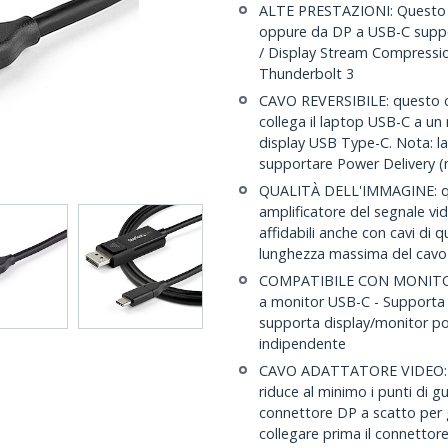
ALTE PRESTAZIONI: Questo Ca
oppure da DP a USB-C supp
/ Display Stream Compressio
Thunderbolt 3
CAVO REVERSIBILE: questo ca
collega il laptop USB-C a un
display USB Type-C. Nota: l
supportare Power Delivery 
QUALITÀ DELL'IMMAGINE: que
amplificatore del segnale vid
affidabili anche con cavi di q
lunghezza massima del cav
COMPATIBILE CON MONITOR 
a monitor USB-C - Supporta 
supporta display/monitor po
indipendente
CAVO ADATTATORE VIDEO: sup
riduce al minimo i punti di g
connettore DP a scatto per 
collegare prima il connettor