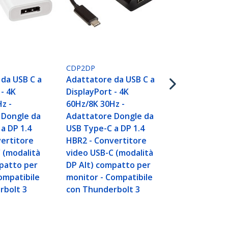
MSTCDP122D
CDP2DP
Adattatore 
da USB C a
Adattatore da USB C a
DisplayPort
 - 4K
DisplayPort - 4K
porte, Split
z -
60Hz/8K 30Hz -
Hub USB Tip
 Dongle da
Adattatore Dongle da
doppia porta
a DP 1.4
USB Type-C a DP 1.4
Adattatore 
ertitore
HBR2 - Convertitore
Monitor per
 (modalità
video USB-C (modalità
DisplayPort
patto per
DP Alt) compatto per
30Hz/1080p 
ompatibile
monitor - Compatibile
integrato 3
rbolt 3
con Thunderbolt 3
Windows