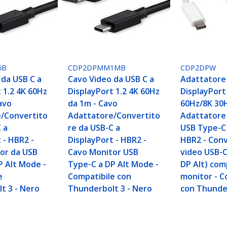
6B
CDP2DPMM1MB
CDP2DPW
 da USB C a
Cavo Video da USB C a
Adattatore 
 1.2 4K 60Hz
DisplayPort 1.2 4K 60Hz
DisplayPort
avo
da 1m - Cavo
60Hz/8K 30H
/Convertito
Adattatore/Convertito
Adattatore
 a
re da USB-C a
USB Type-C 
 - HBR2 -
DisplayPort - HBR2 -
HBR2 - Conv
or da USB
Cavo Monitor USB
video USB-C
P Alt Mode -
Type-C a DP Alt Mode -
DP Alt) com
e
Compatibile con
monitor - C
t 3 - Nero
Thunderbolt 3 - Nero
con Thunde