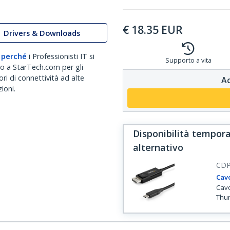
€
18.35
EUR
Drivers & Downloads
 perché
i Professionisti IT si
Supporto a vita
no a StarTech.com per gli
ri di connettività ad alte
Ac
ioni.
Disponibilità tempora
alternativo
CD
Cavo
Cavo
Thun