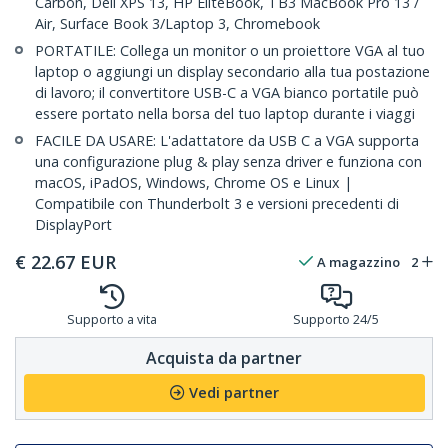
Carbon, Dell XPS 13, HP EliteBook, TB3 MacBook Pro 13 /
Air, Surface Book 3/Laptop 3, Chromebook
PORTATILE: Collega un monitor o un proiettore VGA al tuo
laptop o aggiungi un display secondario alla tua postazione
di lavoro; il convertitore USB-C a VGA bianco portatile può
essere portato nella borsa del tuo laptop durante i viaggi
FACILE DA USARE: L'adattatore da USB C a VGA supporta
una configurazione plug & play senza driver e funziona con
macOS, iPadOS, Windows, Chrome OS e Linux |
Compatibile con Thunderbolt 3 e versioni precedenti di
DisplayPort
€
22.67
EUR
A magazzino
2
Supporto a vita
Supporto 24/5
Acquista da partner
Vedi partner