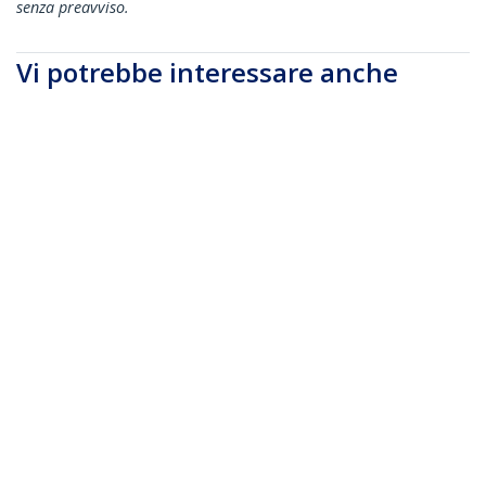
senza preavviso.
Vi potrebbe interessare anche
CDP2HDUACPW
Adattatore
Multifunzione USB-C
a HDMI 4k con Power
CDP2VGA
Delivery e porta USB-
Adattatore USB-C a
A - Bianco
VGA - 1080p -
Convertitore video
per MacBook Pro -
Dongle da USB tipo C