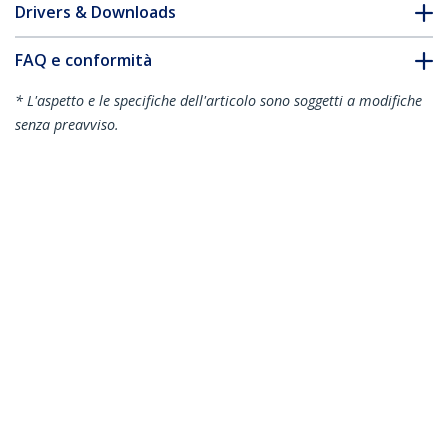
Drivers & Downloads
FAQ e conformità
* L'aspetto e le specifiche dell'articolo sono soggetti a modifiche
senza preavviso.
Vi potrebbe interessare anche
CDP2VGASA
Adattatore video da
USB-C a VGA -
1920x1200
CDP2VGA