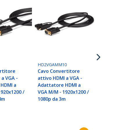
HD2VGAMICR
Adattatore 
compatto H
con audio - 
1920x1200 /
6
HD2VGAMM10
rtitore
Cavo Convertitore
 a VGA -
attivo HDMI a VGA -
 HDMI a
Adattatore HDMI a
1920x1200 /
VGA M/M - 1920x1200 /
,8m
1080p da 3m