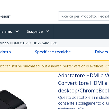
i siamo
Scoprite
i video HDMI e DVI
HD2VGAMICRO
odotto
Specifiche tecniche
Driver
uct can still be purchased, but a newer, better version is available.
C
Adattatore HDMI a VG
Convertitore HDMI a
desktop/ChromeBook/
Questo adattatore slim ideal
consente il collegamento di 