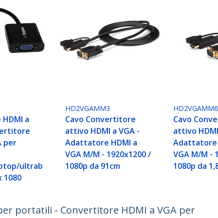
HD2VGAMM3
HD2VGAMM
 HDMI a
Cavo Convertitore
Cavo Conve
ertitore
attivo HDMI a VGA -
attivo HDMI
 per
Adattatore HDMI a
Adattatore
VGA M/M - 1920x1200 /
VGA M/M - 
ptop/ultrab
1080p da 91cm
1080p da 1
x 1080
r portatili - Convertitore HDMI a VGA per