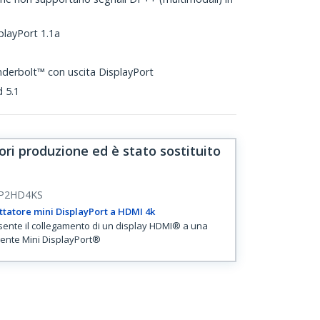
playPort 1.1a
derbolt™ con uscita DisplayPort
 5.1
ri produzione ed è stato sostituito
P2HD4KS
tatore mini DisplayPort a HDMI 4k
ente il collegamento di un display HDMI® a una
ente Mini DisplayPort®