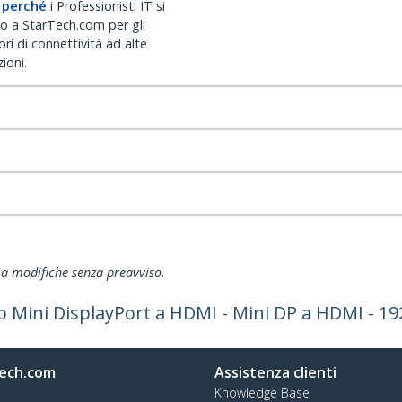
 perché
i Professionisti IT si
no a StarTech.com per gli
ri di connettività ad alte
ioni.
ti a modifiche senza preavviso.
io Mini DisplayPort a HDMI - Mini DP a HDMI - 1
ech.com
Assistenza clienti
Knowledge Base