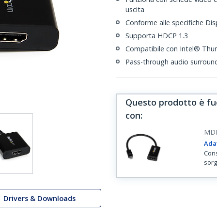
uscita
Conforme alle specifiche Dis
Supporta HDCP 1.3
Compatibile con Intel® Thun
Pass-through audio surround
Questo prodotto è fuo
con
:
MD
Adat
Cons
sorg
Drivers & Downloads