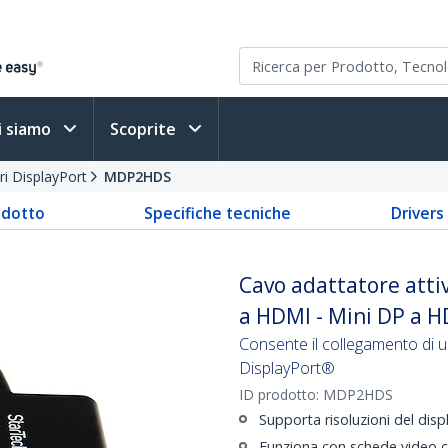
i siamo
Scoprite
ri DisplayPort
MDP2HDS
odotto
Specifiche tecniche
Driver
Cavo adattatore atti
a HDMI - Mini DP a 
Consente il collegamento di 
DisplayPort®
ID prodotto:
MDP2HDS
Supporta risoluzioni del dis
Funziona con schede video c