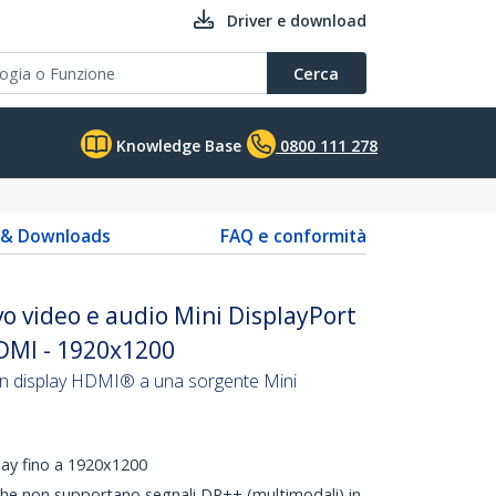
Driver e download
Cerca
Knowledge Base
0800 111 278
s & Downloads
FAQ e conformità
vo video e audio Mini DisplayPort
HDMI - 1920x1200
un display HDMI® a una sorgente Mini
play fino a 1920x1200
he non supportano segnali DP++ (multimodali) in