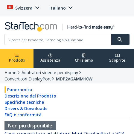
Svizzera
Italiano
Prodotti
Assistenza
Chi siamo
Scoprite
Home
Adattatori video e per display
Convertitori DisplayPort
MDP2VGAMM10W
Panoramica
Descrizione del Prodotto
Specifiche tecniche
Drivers & Downloads
FAQ e conformità
Non piu disponibile
Cavo convertitore adattatore Mini DisplayPort a VGA