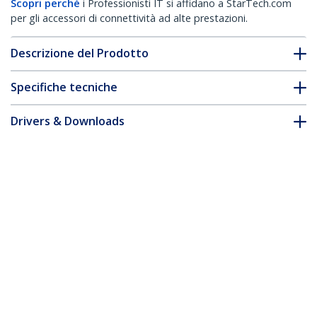
Scopri perché
i Professionisti IT si affidano a StarTech.com
per gli accessori di connettività ad alte prestazioni.
Descrizione del Prodotto
Specifiche tecniche
Drivers & Downloads
FAQ e conformità
Accessori
* L'aspetto e le specifiche dell'articolo sono soggetti a modifiche
senza preavviso.
Vi potrebbe interessare anche