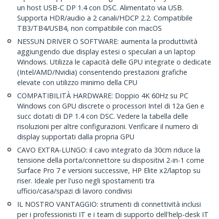
un host USB-C DP 1.4 con DSC. Alimentato via USB.
Supporta HDR/audio a 2 canali/HDCP 2.2. Compatibile
TB3/TB4/USB4, non compatibile con macOS
NESSUN DRIVER O SOFTWARE: aumenta la produttività
aggiungendo due display estesi o speculari a un laptop
Windows. Utilizza le capacità delle GPU integrate o dedicate
(Intel/AMD/Nvidia) consentendo prestazioni grafiche
elevate con utilizzo minimo della CPU
COMPATIBILITÀ HARDWARE: Doppio 4K 60Hz su PC
Windows con GPU discrete o processori Intel di 12a Gen e
succ dotati di DP 1.4 con DSC. Vedere la tabella delle
risoluzioni per altre configurazioni. Verificare il numero di
display supportati dalla propria GPU
CAVO EXTRA-LUNGO: il cavo integrato da 30cm riduce la
tensione della porta/connettore su dispositivi 2-in-1 come
Surface Pro 7 e versioni successive, HP Elite x2/laptop su
riser. Ideale per l'uso negli spostamenti tra
ufficio/casa/spazi di lavoro condivisi
IL NOSTRO VANTAGGIO: strumenti di connettività inclusi
per i professionisti IT e i team di supporto dell'help-desk IT