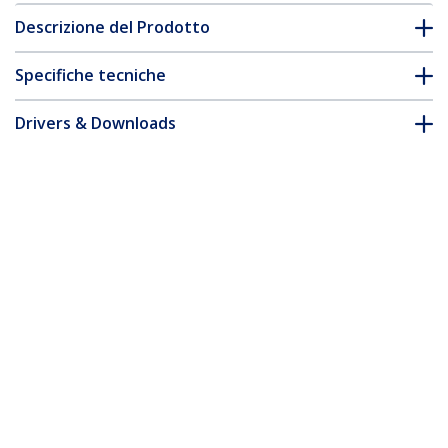
Descrizione del Prodotto
Specifiche tecniche
Drivers & Downloads
FAQ e conformità
Accessori
* L'aspetto e le specifiche dell'articolo sono soggetti a modifiche
senza preavviso.
Vi potrebbe interessare anche