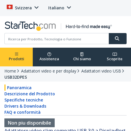
Svizzera
Italiano
Prodotti
Assistenza
Chi siamo
Scoprite
Home
Adattatori video e per display
Adattatori video USB
USB32DPES
Panoramica
Descrizione del Prodotto
Specifiche tecniche
Drivers & Downloads
FAQ e conformità
Non piu disponibile
Adattatore video slim compatto USB 3.0 a DisplayPort