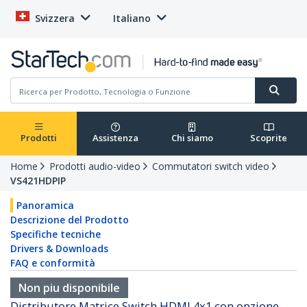
Svizzera
Italiano
Prodotti
Assistenza
Chi siamo
Scoprite
Home
Prodotti audio-video
Commutatori switch video
VS421HDPIP
Panoramica
Descrizione del Prodotto
Specifiche tecniche
Drivers & Downloads
FAQ e conformità
Non piu disponibile
Distributore Matrice Switch HDMI 4x1 con opzione