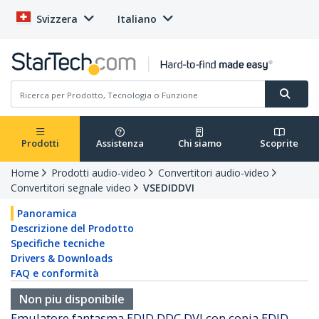
Svizzera
Italiano
Prodotti
Assistenza
Chi siamo
Scoprite
Home
Prodotti audio-video
Convertitori audio-video
Convertitori segnale video
VSEDIDDVI
Panoramica
Descrizione del Prodotto
Specifiche tecniche
Drivers & Downloads
FAQ e conformità
Non piu disponibile
Emulatore fantasma EDID DDC DVI con copia EDID