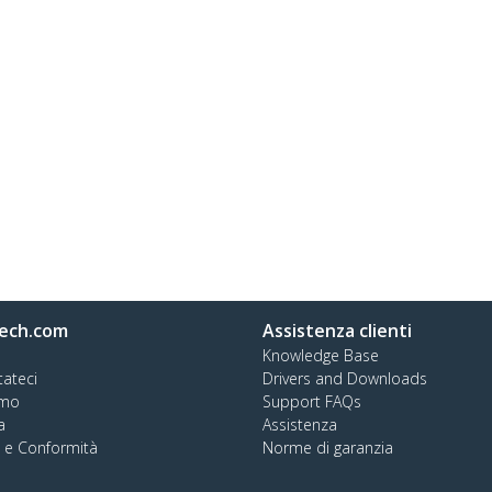
ech.com
Assistenza clienti
Knowledge Base
tateci
Drivers and Downloads
amo
Support FAQs
a
Assistenza
à e Conformità
Norme di garanzia