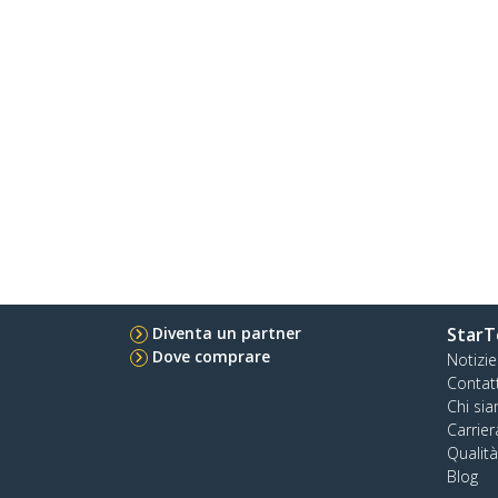
Diventa un partner
StarT
Dove comprare
Notizie
Contat
Chi si
Carrier
Qualit
Blog