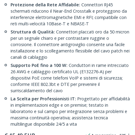
Protezione della Rete Affidabile:
Connettori RJ45
schermati riducono il Near-End Crosstalk e proteggono da
interferenze elettromagnetiche EMI e RFI; compatibile con
reti multi-velocità 10Base-T e NBASE-T
Struttura di Qualità:
Connettori placcati oro da 50 micron
per un segnale chiaro e per contrastare ruggine o
corrosione. Il connettore antigroviglio consente una facile
installazione e lo scollegamento flessibile del cavo patch nei
canali di cablaggio
Supporto PoE fino a 100 W:
Conduttori in rame intrecciato
26 AWG e cablaggio certificato UL (E132276-A) per
dispositivi PoE come telefoni VoIP e sistemi di sicurezza;
conforme IEEE 802.3bt e DTE per prevenire il
surriscaldamento del cavo
La Scelta per Professionisti IT:
Progettato per affidabilità
in implementazioni edge e on premise; testato in
laboratorio e sul campo per integrazione senza problemi e
massima continuità operativa; assistenza tecnica
multilingue disponibile 24/5 a vita