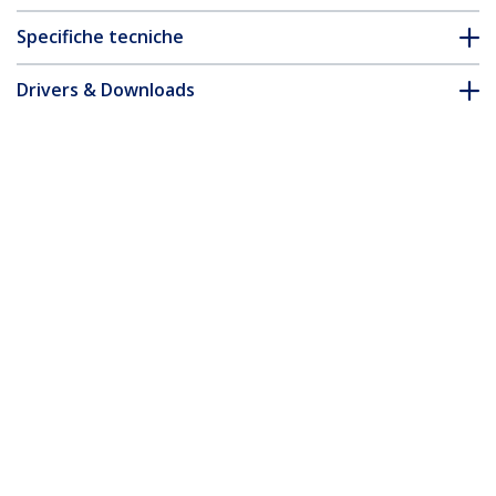
Specifiche tecniche
Drivers & Downloads
FAQ e conformità
* L'aspetto e le specifiche dell'articolo sono soggetti a modifiche
senza preavviso.
Cavo Ethernet CAT6a da 1,5m - Cavo
patch RJ45 schermato Snagless 100W
PoE da 10 Gigabit - Cavo di rete STP da
10 GbE con scarico della tensione - Test
Fluke Effettuati/Cablaggio certificato
UL/TIA - Nero
ID prodotto:
6ASPAT150CMBK