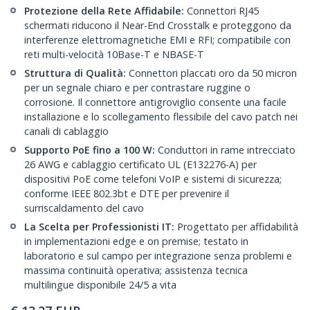
Protezione della Rete Affidabile:
Connettori RJ45
schermati riducono il Near-End Crosstalk e proteggono da
interferenze elettromagnetiche EMI e RFI; compatibile con
reti multi-velocità 10Base-T e NBASE-T
Struttura di Qualità:
Connettori placcati oro da 50 micron
per un segnale chiaro e per contrastare ruggine o
corrosione. Il connettore antigroviglio consente una facile
installazione e lo scollegamento flessibile del cavo patch nei
canali di cablaggio
Supporto PoE fino a 100 W:
Conduttori in rame intrecciato
26 AWG e cablaggio certificato UL (E132276-A) per
dispositivi PoE come telefoni VoIP e sistemi di sicurezza;
conforme IEEE 802.3bt e DTE per prevenire il
surriscaldamento del cavo
La Scelta per Professionisti IT:
Progettato per affidabilità
in implementazioni edge e on premise; testato in
laboratorio e sul campo per integrazione senza problemi e
massima continuità operativa; assistenza tecnica
multilingue disponibile 24/5 a vita