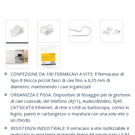
CONFEZIONE DA 100 FERMACAVI A VITE: Il fermacavo di
tipo R blocca piccoli fasci di cavi fino a 6,35 mm di
diametro, mantenendo i cavi organizzati
ORGANIZZA E FISSA: Dispositivo di fissaggio per la gestione
di cavi coassiali, del telefono (RJ11), Audio/diVideo, RJ45
CAT5/CAT6 Ethernet, di rete e USB su battiscopa, cornici in
legno, pareti in cartongesso o muratura con una sola vite o
un chiodo.
RESISTENZA INDUSTRIALE: Il serracavo a vite riutilizzabile è
realizzato in resistente materiale Nylon 66 omologato UL94