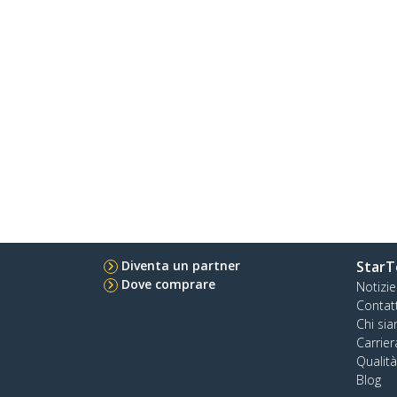
Diventa un partner
StarT
Dove comprare
Notizie
Contat
Chi si
Carrier
Qualit
Blog