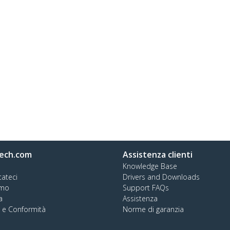
ech.com
Assistenza clienti
Knowledge Base
tateci
Drivers and Downloads
amo
Support FAQs
a
Assistenza
à e Conformità
Norme di garanzia