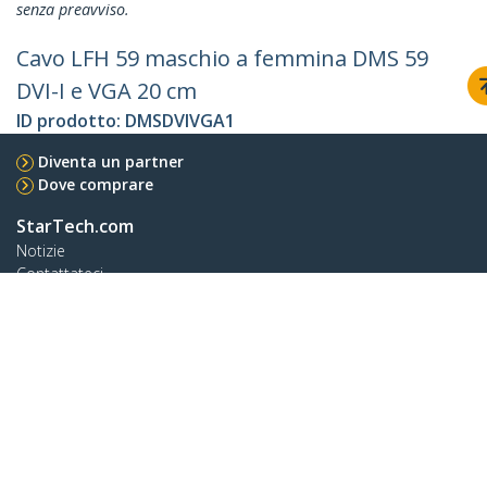
senza preavviso.
Cavo LFH 59 maschio a femmina DMS 59
DVI-I e VGA 20 cm
ID prodotto:
DMSDVIVGA1
Diventa un partner
Dove comprare
StarTech.com
Notizie
Contattateci
Chi siamo
Carriera
Qualità e Conformità
Blog
Assistenza clienti
Knowledge Base
Drivers and Downloads
Support FAQs