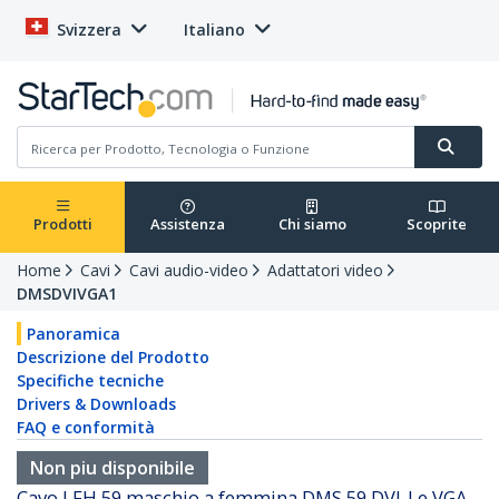
Svizzera
Italiano
Prodotti
Assistenza
Chi siamo
Scoprite
Home
Cavi
Cavi audio-video
Adattatori video
DMSDVIVGA1
Panoramica
Descrizione del Prodotto
Specifiche tecniche
Drivers & Downloads
FAQ e conformità
Non piu disponibile
Cavo LFH 59 maschio a femmina DMS 59 DVI-I e VGA