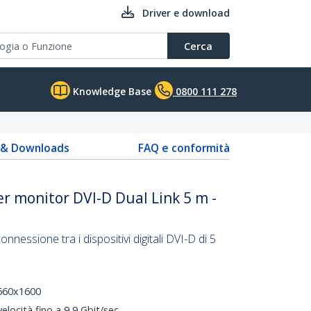
Driver e download
Cerca
Knowledge Base
0800 111 278
s & Downloads
FAQ e conformità
er monitor DVI-D Dual Link 5 m -
nnessione tra i dispositivi digitali DVI-D di 5
2560x1600
velocità fino a 9,9 Gbit/sec