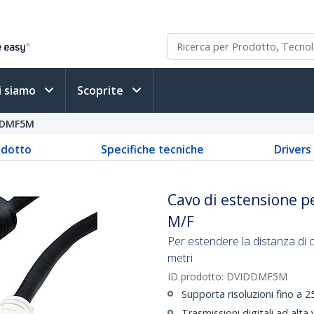
i siamo
Scoprite
DDMF5M
odotto
Specifiche tecniche
Driver
Cavo di estensione p
M/F
Per estendere la distanza di co
metri
ID prodotto:
DVIDDMF5M
Supporta risoluzioni fino a 
Trasmissioni digitali ad alta 