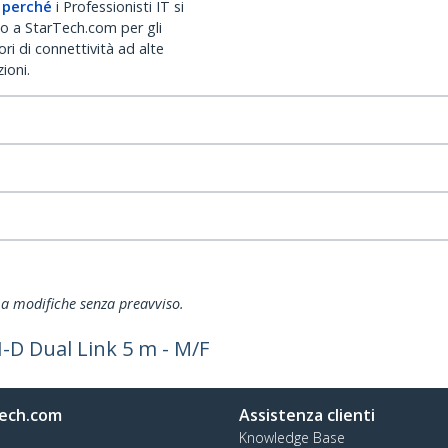
 perché
i Professionisti IT si
no a StarTech.com per gli
ri di connettività ad alte
ioni.
ti a modifiche senza preavviso.
-D Dual Link 5 m - M/F
ech.com
Assistenza clienti
Knowledge Base