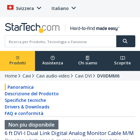
Svizzera
Italiano
Prodotti
Assistenza
Chi siamo
Scoprite
Home
Cavi
Cavi audio-video
Cavi DVI
DVIIDMM6
Panoramica
Descrizione del Prodotto
Specifiche tecniche
Drivers & Downloads
FAQ e conformità
Non piu disponibile
6 ft DVI-I Dual Link Digital Analog Monitor Cable M/M