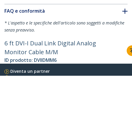
FAQ e conformità
* L'aspetto e le specifiche dell'articolo sono soggetti a modifiche
senza preavviso.
6 ft DVI-I Dual Link Digital Analog
Monitor Cable M/M
ID prodotto:
DVIIDMM6
Diventa un partner
Dove comprare
StarTech.com
Notizie
Contattateci
Chi siamo
Carriera
Qualità e Conformità
Blog