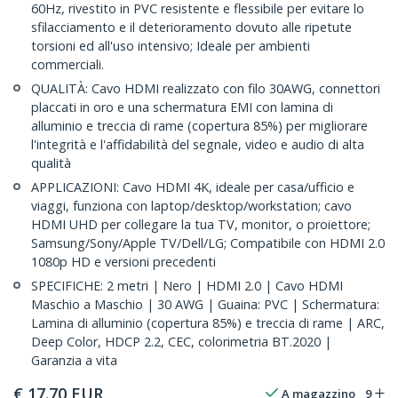
60Hz, rivestito in PVC resistente e flessibile per evitare lo
sfilacciamento e il deterioramento dovuto alle ripetute
torsioni ed all'uso intensivo; Ideale per ambienti
commerciali.
QUALITÀ: Cavo HDMI realizzato con filo 30AWG, connettori
placcati in oro e una schermatura EMI con lamina di
alluminio e treccia di rame (copertura 85%) per migliorare
l'integrità e l'affidabilità del segnale, video e audio di alta
qualità
APPLICAZIONI: Cavo HDMI 4K, ideale per casa/ufficio e
viaggi, funziona con laptop/desktop/workstation; cavo
HDMI UHD per collegare la tua TV, monitor, o proiettore;
Samsung/Sony/Apple TV/Dell/LG; Compatibile con HDMI 2.0
1080p HD e versioni precedenti
SPECIFICHE: 2 metri | Nero | HDMI 2.0 | Cavo HDMI
Maschio a Maschio | 30 AWG | Guaina: PVC | Schermatura:
Lamina di alluminio (copertura 85%) e treccia di rame | ARC,
Deep Color, HDCP 2.2, CEC, colorimetria BT.2020 |
Garanzia a vita
€
17.70
EUR
A magazzino
9