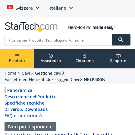
Svizzera
Italiano
Prodotti
Assistenza
Chi siamo
Scoprite
Home
Cavi
Gestione cavi
Fascette ed Elementi di Fissaggio Cavi
HKLP50GN
Panoramica
Descrizione del Prodotto
Specifiche tecniche
Drivers & Downloads
FAQ e conformità
Non piu disponibile
Rotolo di nastro a strappo da 15,2 m - Fascette