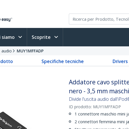
i siamo
Scoprite
i audio
MUY1MFFADP
odotto
Specifiche tecniche
Driver
Addatore cavo splitte
nero - 3,5 mm masch
Divide l'uscita audio dall'iPod
ID prodotto:
MUY1MFFADP
1 connettore maschio mini 
2 connettori femmina mini j