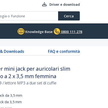
Driver e download
Cerca
Knowledge Base
0800 111 278
s & Downloads
FAQ e conformità
r mini jack per auricolari slim
io a 2 x 3,5 mm femmina
® / lettore MP3 a due set di cuffie
jack da 3,5 mm
ack da 3,5 mm