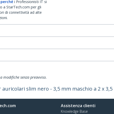
 perché
i Professionisti IT si
no a StarTech.com per gli
ri di connettività ad alte
ioni.
ti a modifiche senza preavviso.
er auricolari slim nero - 3,5 mm maschio a 2 x 
ech.com
Assistenza clienti
Knowledge Base