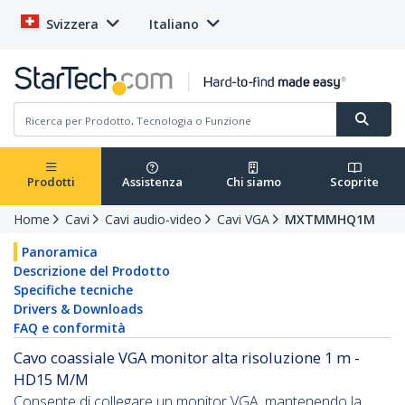
Svizzera
Italiano
Prodotti
Assistenza
Chi siamo
Scoprite
Home
Cavi
Cavi audio-video
Cavi VGA
MXTMMHQ1M
Panoramica
Descrizione del Prodotto
Specifiche tecniche
Drivers & Downloads
FAQ e conformità
Cavo coassiale VGA monitor alta risoluzione 1 m -
HD15 M/M
Consente di collegare un monitor VGA, mantenendo la