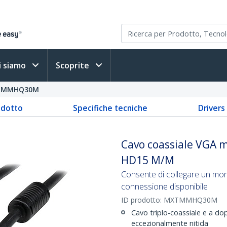
i siamo
Scoprite
TMMHQ30M
odotto
Specifiche tecniche
Driver
Cavo coassiale VGA mo
HD15 M/M
Consente di collegare un moni
connessione disponibile
ID prodotto:
MXTMMHQ30M
Cavo triplo-coassiale e a dop
eccezionalmente nitida