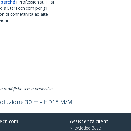
 perché
i Professionisti IT si
no a StarTech.com per gli
ri di connettività ad alte
ioni.
ti a modifiche senza preavviso.
isoluzione 30 m - HD15 M/M
ech.com
Assistenza clienti
Knowledge Base