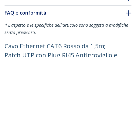
FAQ e conformità
* L'aspetto e le specifiche dell'articolo sono soggetti a modifiche
senza preavviso.
Cavo Ethernet CAT6 Rosso da 1,5m;
Patch UTP con Plug RJ45 Antigroviglio e
Rilievi di Trazione, Cavo Lan Slim in
Rame Puro 28AWG, Sottoposto a test
Fluke
ID prodotto:
N6PAT150CMRDS
Diventa un partner
Dove comprare
StarTech.com
Notizie
Contattateci