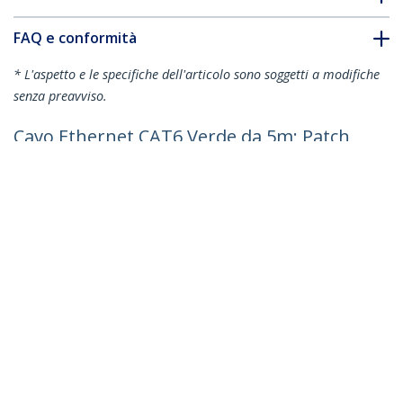
FAQ e conformità
* L'aspetto e le specifiche dell'articolo sono soggetti a modifiche
senza preavviso.
Cavo Ethernet CAT6 Verde da 5m; Patch
UTP con Plug RJ45 Antigroviglio e Rilievi
di Trazione, Cavo Lan Slim in Rame Puro
28AWG, Sottoposto a test Fluke
ID prodotto:
N6PAT5MGNS
Diventa un partner
Dove comprare
StarTech.com
Notizie
Contattateci
Chi siamo