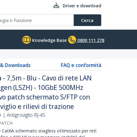
Driver e download
Cerca
Knowledge Base
0800 111 278
s & Downloads
FAQ e conformità
- 7,5m - Blu - Cavo di rete LAN
gen (LSZH) - 10GbE 500MHz
avo patch schermato S/FTP con
iglio e rilievi di trazione
 Antigroviglio RJ-45
PATCH
Cat6A schermato snagless ottimizzato per reti