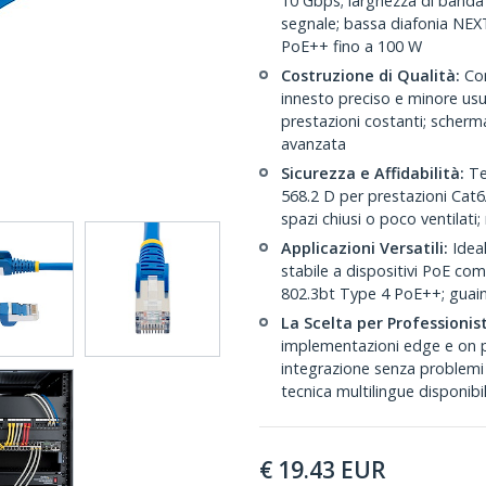
10 Gbps; larghezza di banda
segnale; bassa diafonia NEXT
PoE++ fino a 100 W
Costruzione di Qualità:
Con
innesto preciso e minore us
prestazioni costanti; scherm
avanzata
Sicurezza e Affidabilità:
Te
568.2 D per prestazioni Cat
spazi chiusi o poco ventilati;
Applicazioni Versatili:
Ideal
stabile a dispositivi PoE co
802.3bt Type 4 PoE++; guaina 
La Scelta per Professionist
implementazioni edge e on p
integrazione senza problemi
tecnica multilingue disponibi
€
19.43
EUR