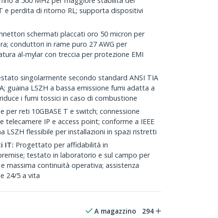
 fino a 500 MHz per maggiore stabilità del
 e perdita di ritorno RL; supporta dispositivi
nettori schermati placcati oro 50 micron per
ura; conduttori in rame puro 27 AWG per
atura al-mylar con treccia per protezione EMI
stato singolarmente secondo standard ANSI TIA
6A; guaina LSZH a bassa emissione fumi adatta a
 riduce i fumi tossici in caso di combustione
e per reti 10GBASE T e switch; connessione
me telecamere IP e access point; conforme a IEEE
LSZH flessibile per installazioni in spazi ristretti
i IT:
Progettato per affidabilità in
remise; testato in laboratorio e sul campo per
 e massima continuità operativa; assistenza
le 24/5 a vita
A magazzino
294