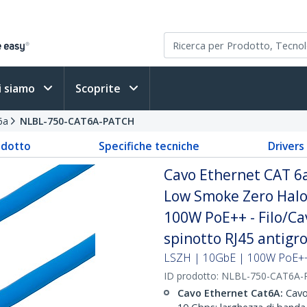
i siamo
Scoprite
6a
NLBL-750-CAT6A-PATCH
odotto
Specifiche tecniche
Driver
Cavo Ethernet CAT 6a 
Low Smoke Zero Halo
100W PoE++ - Filo/C
spinotto RJ45 antigrov
LSZH | 10GbE | 100W PoE++ |
ID prodotto:
NLBL-750-CAT6A-
Cavo Ethernet Cat6A:
Cavo 