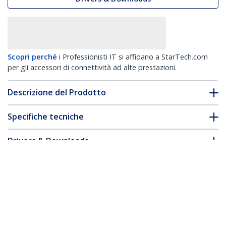
Scopri perché
i Professionisti IT si affidano a StarTech.com
per gli accessori di connettività ad alte prestazioni.
Descrizione del Prodotto
Specifiche tecniche
Drivers & Downloads
FAQ e conformità
* L'aspetto e le specifiche dell'articolo sono soggetti a modifiche
senza preavviso.
Cavo Ethernet CAT8 bianco da 12m, RJ45