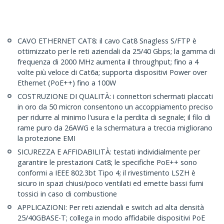
CAVO ETHERNET CAT8: il cavo Cat8 Snagless S/FTP è
ottimizzato per le reti aziendali da 25/40 Gbps; la gamma di
frequenza di 2000 MHz aumenta il throughput; fino a 4
volte più veloce di Cat6a; supporta dispositivi Power over
Ethernet (PoE++) fino a 100W
COSTRUZIONE DI QUALITÀ: i connettori schermati placcati
in oro da 50 micron consentono un accoppiamento preciso
per ridurre al minimo l'usura e la perdita di segnale; il filo di
rame puro da 26AWG e la schermatura a treccia migliorano
la protezione EMI
SICUREZZA E AFFIDABILITÀ: testati individialmente per
garantire le prestazioni Cat8; le specifiche PoE++ sono
conformi a IEEE 802.3bt Tipo 4; il rivestimento LSZH è
sicuro in spazi chiusi/poco ventilati ed emette bassi fumi
tossici in caso di combustione
APPLICAZIONI: Per reti aziendali e switch ad alta densità
25/40GBASE-T; collega in modo affidabile dispositivi PoE