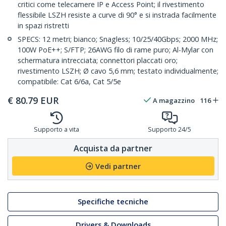
critici come telecamere IP e Access Point; il rivestimento
flessibile LSZH resiste a curve di 90° e si instrada facilmente
in spazi ristretti
SPECS: 12 metri; bianco; Snagless; 10/25/40Gbps; 2000 MHz;
100W PoE++; S/FTP; 26AWG filo di rame puro; Al-Mylar con
schermatura intrecciata; connettori placcati oro;
rivestimento LSZH; Ø cavo 5,6 mm; testato individualmente;
compatibile: Cat 6/6a, Cat 5/5e
€
80.79
EUR
A magazzino
116
Supporto a vita
Supporto 24/5
Acquista da partner
Vedi partner
Specifiche tecniche
Drivers & Downloads