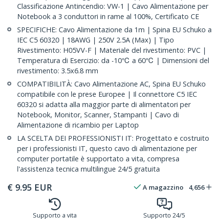
Classificazione Antincendio: VW-1 | Cavo Alimentazione per
Notebook a 3 conduttori in rame al 100%, Certificato CE
SPECIFICHE: Cavo Alimentazione da 1m | Spina EU Schuko a
IEC C5 60320 | 18AWG | 250V 2.5A (Max) | Tipo
Rivestimento: H05VV-F | Materiale del rivestimento: PVC |
Temperatura di Esercizio: da -10℃ a 60℃ | Dimensioni del
rivestimento: 3.5x6.8 mm
COMPATIBILITÀ: Cavo Alimentazione AC, Spina EU Schuko
compatibile con le prese Europee | Il connettore C5 IEC
60320 si adatta alla maggior parte di alimentatori per
Notebook, Monitor, Scanner, Stampanti | Cavo di
Alimentazione di ricambio per Laptop
LA SCELTA DEI PROFESSIONISTI IT: Progettato e costruito
per i professionisti IT, questo cavo di alimentazione per
computer portatile è supportato a vita, compresa
l'assistenza tecnica multilingue 24/5 gratuita
€
9.95
EUR
A magazzino
4,656
Supporto a vita
Supporto 24/5