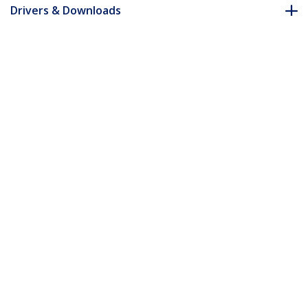
Drivers & Downloads
FAQ e conformità
* L'aspetto e le specifiche dell'articolo sono soggetti a modifiche
senza preavviso.
Vi potrebbe interessare anche