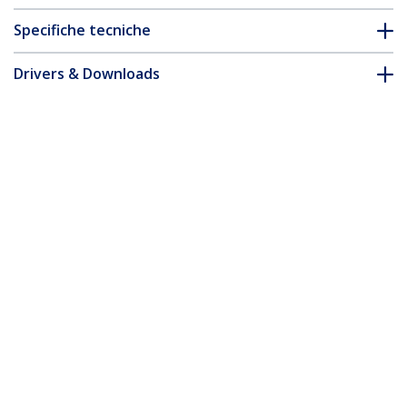
Specifiche tecniche
Drivers & Downloads
FAQ e conformità
* L'aspetto e le specifiche dell'articolo sono soggetti a modifiche
senza preavviso.
Cavo USB-C a Lightning da 1m
Certificato MFi, Cavetto iPhone Spiralato
di Ricarica/Alimentazione, Resistente
Cavo USB Tipo C a Lightning con Fibra
Aramidica e Rivestimento TPE , Cavo
Caricatore Nero
ID prodotto:
RUSB2CLT1MBC