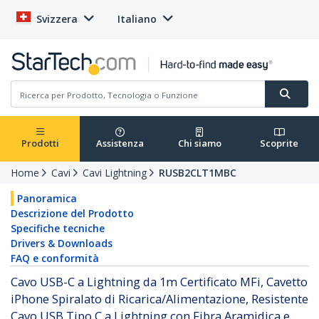
Svizzera
Italiano
Prodotti
Assistenza
Chi siamo
Scoprite
Home
Cavi
Cavi Lightning
RUSB2CLT1MBC
Panoramica
Descrizione del Prodotto
Specifiche tecniche
Drivers & Downloads
FAQ e conformità
Cavo USB-C a Lightning da 1m Certificato MFi, Cavetto
iPhone Spiralato di Ricarica/Alimentazione, Resistente
Cavo USB Tipo C a Lightning con Fibra Aramidica e