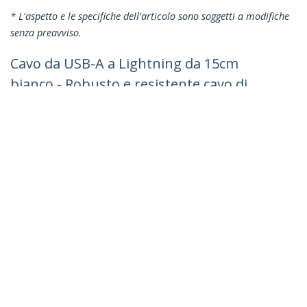
* L'aspetto e le specifiche dell'articolo sono soggetti a modifiche
senza preavviso.
Cavo da USB-A a Lightning da 15cm
bianco - Robusto e resistente cavo di
alimentazione/sincronizzazione in fibra
aramidica da USB tipo A da Lightning -
Certificato Apple Mfi per iPad/iPhone 12
ID prodotto:
RUSBLTMM15CMW
Diventa un partner
Dove comprare
StarTech.com
Notizie
Contattateci
Chi siamo
Carriera
Qualità e Conformità