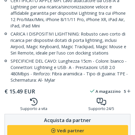
CERTIFICATO APPLE MFI: cavo adattatore da USB-A a
Lightning per una ricarica/sincronizzazione veloce e
affidabile garantita per dispositivi Lightning tra cui iPhone
12 Pro/Max/Mini, iPhone 8/11/11 Pro, iPhone XR, iPad Air,
iPad, iPad Mini
CARICA I DISPOSITIVI LIGHTNING: Robusto cavo corto di
ricarica per dispositivi dotati di porta lightning, inclusi
Airpod, Magic Keyboard, Magic Trackpad, Magic Mouse e
Siri Remote, ideale per l'uso con docking stations
SPECIFICHE DEL CAVO: Lunghezza 15cm - Colore: bianco -
Connettori: Lightning e USB- A - Prestazioni: USB 2.0
480Mbps - Rinforzo: Fibra aramidica - Tipo di guaina: TPE -
Schermatura: Al- Mylar
€
15.49
EUR
A magazzino
5
Supporto a vita
Supporto 24/5
Acquista da partner
Vedi partner