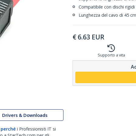
Compatibile con dischi rigidi
Lunghezza del cavo di 45 c
€
6.63
EUR
Supporto a vita
Ac
Drivers & Downloads
 perché
i Professionisti IT si
no a StarTech.com per gli