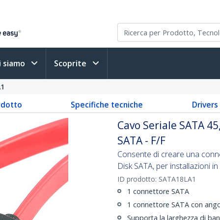
i siamo
Scoprite
A1
odotto
Specifiche tecniche
Driver
Cavo Seriale SATA 45
SATA - F/F
Consente di creare una conne
Disk SATA, per installazioni in 
ID prodotto:
SATA18LA1
1 connettore SATA
1 connettore SATA con angol
Supporta la larghezza di b