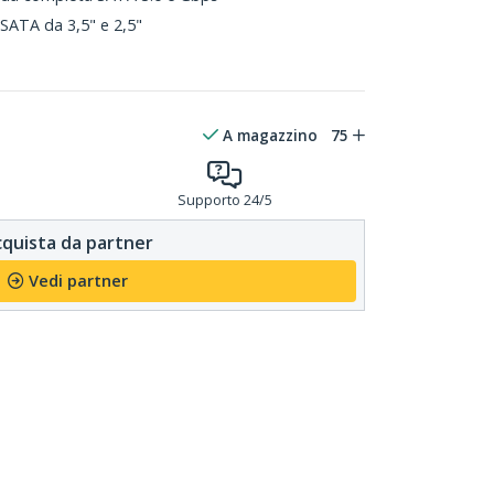
 SATA da 3,5" e 2,5"
m
A magazzino
75
Supporto 24/5
quista da partner
Vedi partner